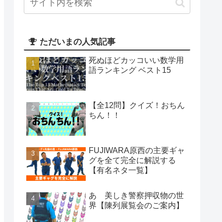
ただいまの人気記事
死ぬほどカッコいい数学用
語ランキング ベスト15
【全12問】クイズ！おちん
ちん！！
FUJIWARA原西の主要ギャ
グを全て完全に解説する
【有名ネタ一覧】
あゝ美しき警察押収物の世
界【陳列展覧会のご案内】