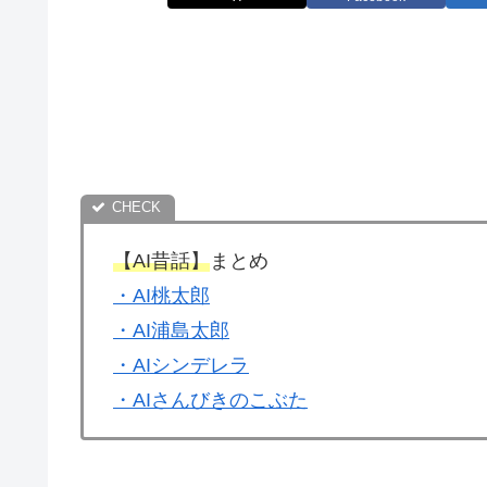
【AI昔話】
まとめ
・AI桃太郎
・AI浦島太郎
・AIシンデレラ
・AIさんびきのこぶた