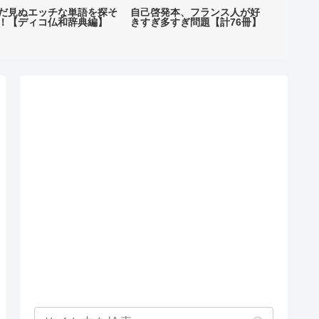
だ見ぬエッチな単語を探そ
自己啓発本、フランス人が好
ボツネタ
！【ディコ仏和辞典編】
きすぎ多すぎ問題【計76冊】
どなたか