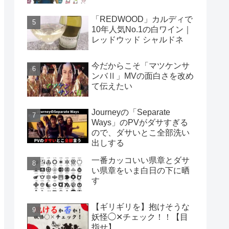
「REDWOOD」カルディで
10年人気No.1の白ワイン｜
レッドウッド シャルドネ
今だからこそ「マツケンサ
ンバⅡ」MVの面白さを改め
て伝えたい
Journeyの「Separate
Ways」のPVがダサすぎる
ので、ダサいとこ全部洗い
出しする
一番カッコいい県章とダサ
い県章をいま白日の下に晒
す
【ギリギリを】抱けそうな
妖怪◯✕チェック！！【目
指せ】