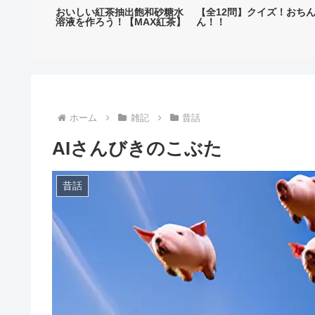
おいしい紅茶抽出飽和砂糖水
【全12問】クイズ！おち
溶液を作ろう！【MAX紅茶】
ん！！
ホーム
雑記
昔話
AIさんびきのこぶた
昔話