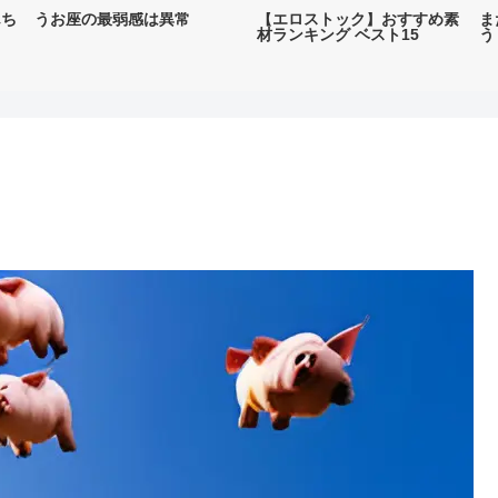
んち
うお座の最弱感は異常
【エロストック】おすすめ素
ま
材ランキング ベスト15
う