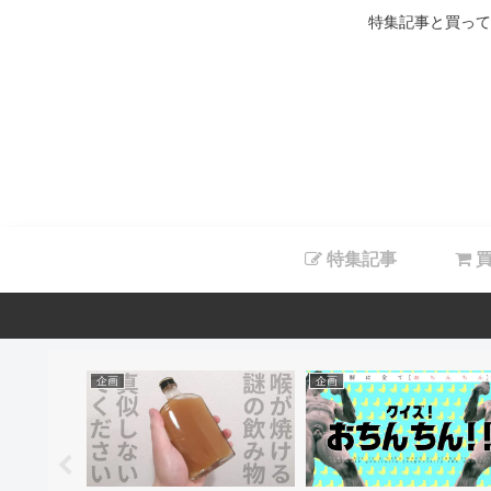
特集記事と買って
特集記事
買
企画
企画