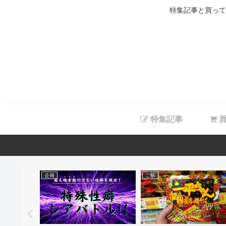
特集記事と買って
特集記事
買
企画
ご飯