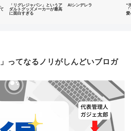
、
「リグレジャパン」というア
AIシンデレラ
“
て
ダルトグッズメーカーが最高
「
に面白すぎる
愛
わ」ってなるノリがしんどいブロガ