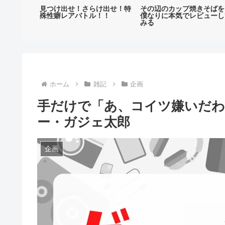
ter）でよく
見つけ出せ！さらけ出せ！特
その辺のカップ焼きそばを
ト10
殊性癖レアバトル！！
僕なりに本気でレビューし
みる
ホーム
雑記
企画
手だけで「あ、コイツ嫌いだ
ー・ガジェ太郎
企画