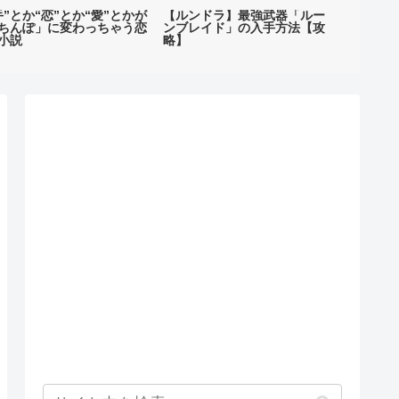
手”とか“恋”とか“愛”とかが
【ルンドラ】最強武器「ルー
【全10
ちんぽ」に変わっちゃう恋
ンブレイド」の入手方法【攻
ち！！
小説
略】