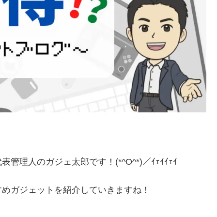
表管理人のガジェ太郎です！(*^O^*)／ｲｪｲｲｪｲ
すめガジェットを紹介していきますね！