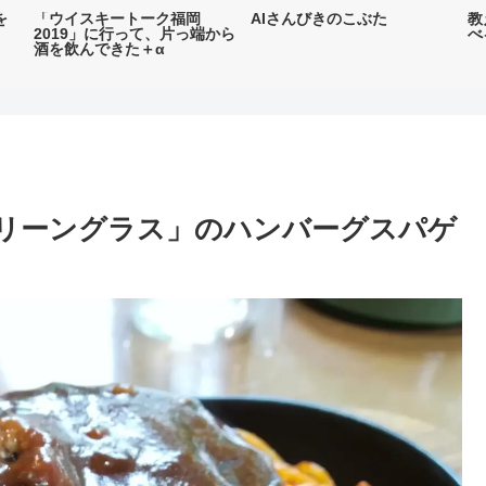
を
「ウイスキートーク福岡
AIさんびきのこぶた
教
2019」に行って、片っ端から
べ
酒を飲んできた＋α
リーングラス」のハンバーグスパゲ