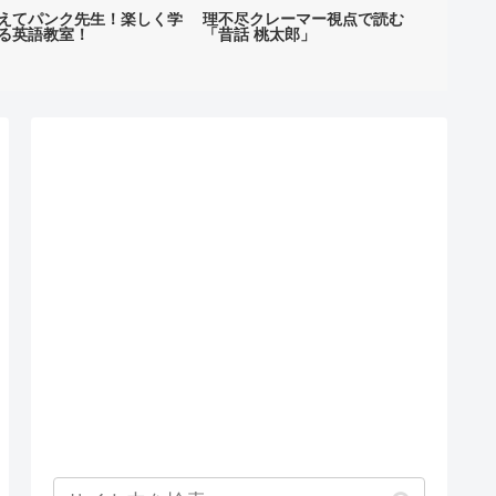
えてパンク先生！楽しく学
理不尽クレーマー視点で読む
2022年に
る英語教室！
「昔話 桃太郎」
読まれた記