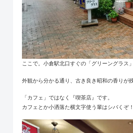
ここで。小倉駅北口すぐの「グリーングラス
外観から分かる通り、古き良き昭和の香りが
「カフェ」ではなく『喫茶店』です。
カフェとか小洒落た横文字使う輩はシバくぞ