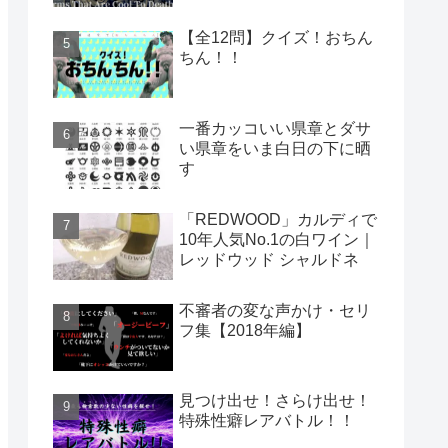
【全12問】クイズ！おちん
ちん！！
一番カッコいい県章とダサ
い県章をいま白日の下に晒
す
「REDWOOD」カルディで
10年人気No.1の白ワイン｜
レッドウッド シャルドネ
不審者の変な声かけ・セリ
フ集【2018年編】
見つけ出せ！さらけ出せ！
特殊性癖レアバトル！！