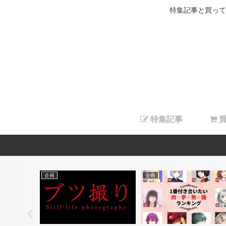
特集記事と買って
特集記事
買
企画
企画