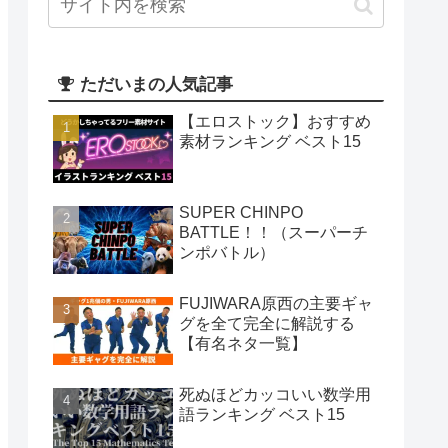
ただいまの人気記事
【エロストック】おすすめ
素材ランキング ベスト15
SUPER CHINPO
BATTLE！！（スーパーチ
ンポバトル）
FUJIWARA原西の主要ギャ
グを全て完全に解説する
【有名ネタ一覧】
死ぬほどカッコいい数学用
語ランキング ベスト15