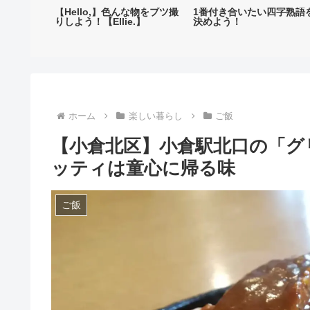
収物の世界
【Hello,】色んな物をブツ撮
1番付き合いたい四字熟語
案内】
りしよう！【Ellie.】
決めよう！
ホーム
楽しい暮らし
ご飯
【小倉北区】小倉駅北口の「グ
ッティは童心に帰る味
ご飯