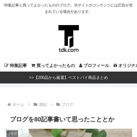
特集記事と買ってよかったもののブログ。当サイトのコンテンツには広告が含
まれている場合があります。
特集記事
買ってよかったもの
プロフィール
オリジナ
>>【200品から厳選】ベストバイ商品まとめ
ホーム
雑記
ブログ
ブログを80記事書いて思ったこととか
ブログ