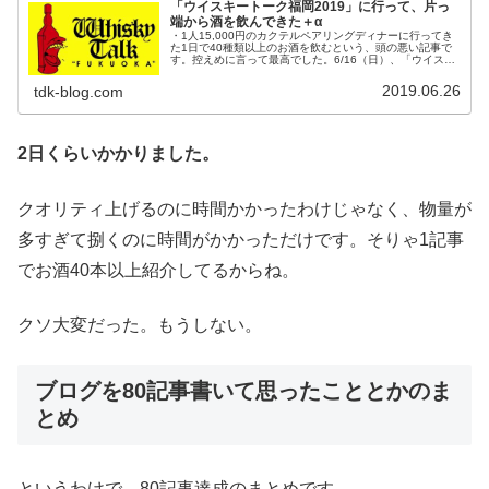
「ウイスキートーク福岡2019」に行って、片っ
端から酒を飲んできた＋α
・1人15,000円のカクテルペアリングディナーに行ってき
た1日で40種類以上のお酒を飲むという、頭の悪い記事で
す。控えめに言って最高でした。6/16（日）、「ウイスキ
ートーク福岡2019」というイベントに行ってきました。で
っかい会場で、い...
2019.06.26
tdk-blog.com
2日くらいかかりました。
クオリティ上げるのに時間かかったわけじゃなく、物量が
多すぎて捌くのに時間がかかっただけです。そりゃ1記事
でお酒40本以上紹介してるからね。
クソ大変だった。もうしない。
ブログを80記事書いて思ったこととかのま
とめ
というわけで、80記事達成のまとめです。