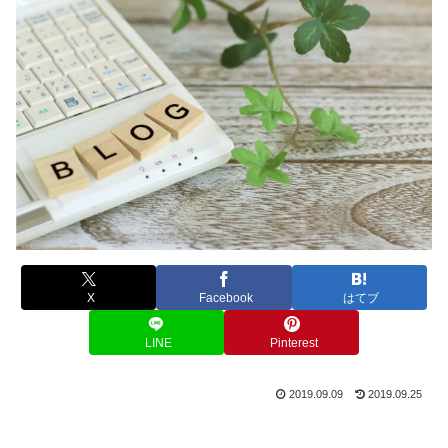
X
Facebook
はてブ
LINE
Pinterest
2019.09.09
2019.09.25