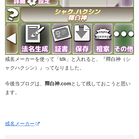
戒名メーカーを使って「tdk」と入れると、『釋白神（シ
ャクハクシン）』ってなりました。
今後当ブログは、
釋白神.com
として残しておこうと思い
ます。
戒名メーカー