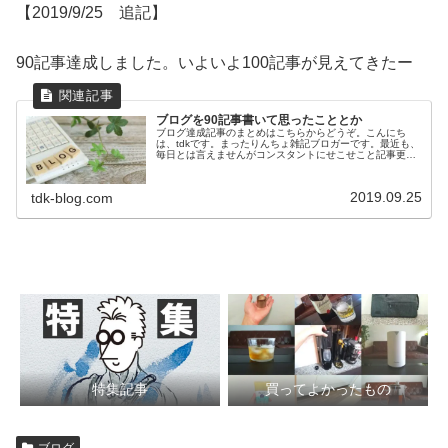
【2019/9/25 追記】
90記事達成しました。いよいよ100記事が見えてきたー
ブログを90記事書いて思ったこととか
ブログ達成記事のまとめはこちらからどうぞ。こんにち
は、tdkです。まったりんちょ雑記ブロガーです。最近も、
毎日とは言えませんがコンスタントにせこせこと記事更新
を続けています。相変わらずカフェに行って書いたりして
るんで、店員さんから「アイスコ...
2019.09.25
tdk-blog.com
特集記事
買ってよかったもの
ブログ