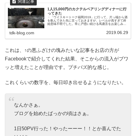
1人15,000円のカクテルペアリングディナーに行
ってきた
・「ウイスキートーク福岡2019」に行って、片っ端から酒
を飲んできた先に言っておきますが、レベルが高すぎて終
始意味不明でした。常に戸惑い続ける馬鹿舌をお楽しみく
ださい。小倉のBAR「The Certain Bar」さんと、下関の
「レストラン...
2019.06.29
tdk-blog.com
これは、↑の悪ふざけの塊みたいな記事をお店の方が
Facebookで紹介してくれた結果、そこからの流入がブワ
ッと増えたことが理由です。プチバズ的な感じ。
これくらいの数字を、毎日叩き出せるようになりたい。
なんかさぁ。
ブログを始めたばっかの頃はさぁ。
1日50PV行った！やったーーー！！とか喜んでた