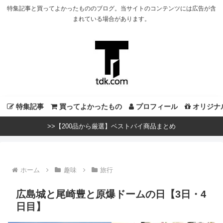
特集記事と買ってよかったもののブログ。当サイトのコンテンツには広告が含
まれている場合があります。
特集記事
買ってよかったもの
プロフィール
オリジナ
>>【200品から厳選】ベストバイ商品まとめ
ホーム
趣味
旅行
広島城と尾崎豊と原爆ドームの日【3日・4
日目】