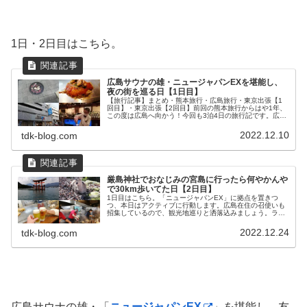
1日・2日目はこちら。
広島サウナの雄・ニュージャパンEXを堪能し、
夜の街を巡る日【1日目】
【旅行記事】まとめ・熊本旅行・広島旅行・東京出張【1
回目】・東京出張【2回目】前回の熊本旅行からはや1年、
この度は広島へ向かう！今回も3泊4日の旅行記です。広島
は過去2回行ったことがあり、10年ぶりくらい。旅の始ま
りと広島の街並みとというわ...
2022.12.10
tdk-blog.com
厳島神社でおなじみの宮島に行ったら何やかんや
で30km歩いてた日【2日目】
1日目はこちら。「ニュージャパンEX」に拠点を置きつ
つ、本日はアクティブに行動します。広島在住の召使いも
招集しているので、観光地巡りと洒落込みましょう。ライ
オンと土嚢とガレリアと朝ァァァーーー！！！！不穏すぎ
る天候。旅の行く末を暗示している...
2022.12.24
tdk-blog.com
広島サウナの雄・「
ニュージャパンEX
」を堪能し、友