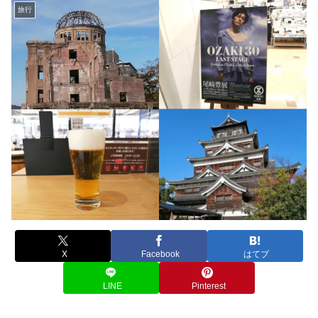
旅行
X
Facebook
はてブ
LINE
Pinterest