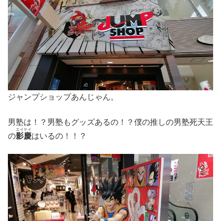
ジャンプショップあんじゃん。
男塾は！？男塾もグッズあるの！？僕の推しの男塾死天王
エイケイ
の
影慶
はいるの！！？