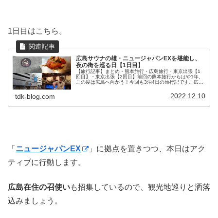
1日目はこちら。
広島サウナの雄・ニュージャパンEXを堪能し、
夜の街を巡る日【1日目】
【旅行記事】まとめ・熊本旅行・広島旅行・東京出張【1
回目】・東京出張【2回目】前回の熊本旅行からはや1年、
この度は広島へ向かう！今回も3泊4日の旅行記です。広島
は過去2回行ったことがあり、10年ぶりくらい。旅の始ま
りと広島の街並みとというわ...
2022.12.10
tdk-blog.com
「
ニュージャパンEX
」に拠点を置きつつ、本日はアク
ティブに行動します。
広島在住の召使い
も招集しているので、観光地巡りと洒落
込みましょう。