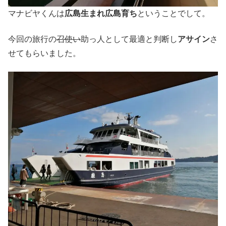
マナビヤくんは
広島生まれ広島育ち
ということでして。
今回の旅行の
召使い
助っ人として最適と判断し
アサイン
さ
せてもらいました。