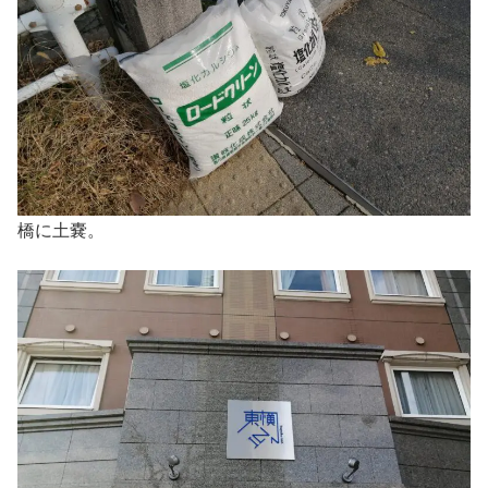
橋に土嚢。