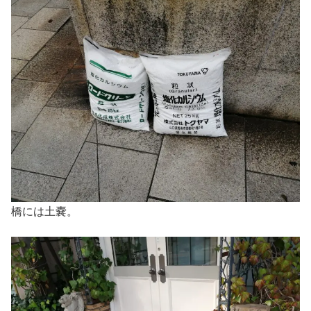
橋には土嚢。