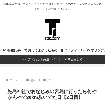
特集記事と買ってよかったもののブログ。当サイトのコンテンツには広告が含
まれている場合があります。
特集記事
買ってよかったもの
プロフィール
オリジナ
>>【200品から厳選】ベストバイ商品まとめ
ホーム
趣味
旅行
厳島神社でおなじみの宮島に行ったら何や
かんやで30km歩いてた日【2日目】