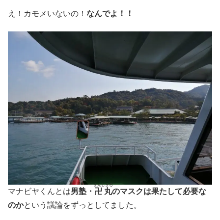
え！カモメいないの！
なんでよ！！
まんじまる
マナビヤくんとは
男塾・
卍丸
のマスクは果たして必要な
のか
という議論をずっとしてました。