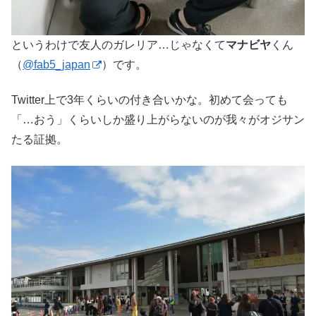
というわけで友人のガレリア…じゃなくて
マナビヤ
くん
（
@fab5_japan
）です。
Twitter上で3年くらいの付き合いかな。初めて会っても
「…おう」くらいしか盛り上がらないのが我々がオジサン
たる証拠。