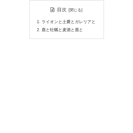
目次
ライオンと土嚢とガレリアと
鹿と牡蠣と麦酒と鹿と