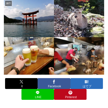
旅行
X
Facebook
はてブ
LINE
Pinterest