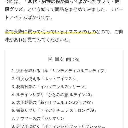
今回は、「
30代・男性の僕が買ってよかったサプリ・健
康グッズ
」という縛りで商品をまとめてみました。リピー
トアイテムばかりです。
全て実際に買って使っているオススメのもの
なので、ご興
味があれば見てみてくださいね。
目次
疲れが取れる目薬「サンテメディカルアクティブ」
何度も使える「ホットアイマスク」
花粉対策の「イハダアレルスクリーン」
ルテインサプリ「ひとみの恵 ルテイン40」
大正製薬の「新ビオフェルミンSプラス錠」
栄養サプリ「ディアナチュラ ストロング39」
ナウフーズの「シリマリン」
足ツボに効く「ボディレシピ フットリフレッシュ」