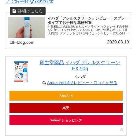
プでお手軽な花粉対策
イハダ「アレルスクリーン」レビュー｜スプレー
タイプでお手軽な花粉対策
～最初にこの商品のまとめ～メリット マスクいらずの手軽
な対策 メイクの上からでもOK しっかり効果を感じる（個
人的に）デメリット かける時にビッシャビシャになる顔に
スプレーするだけで、マスクいらず。「イハダアレルスク
リーンEX」「イハダアレ...
2020.03.19
tdk-blog.com
資生堂薬品 イハダ アレルスクリーン
EX 50g
イハダ
Amazonの商品レビュー・口コミを見る
Amazon
楽天
Yahoo!ショッピング