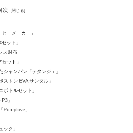
目次
ーヒーメーカー」
5本セット」
ュレス財布」
ンケアセット」
たシャンパン「テタンジェ」
ストン EVA サンダル」
ニボトルセット」
e P3」
replove」
ュック」