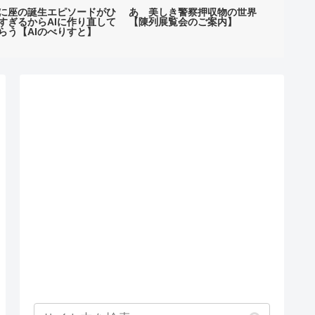
に座の誕生エピソードがひ
あゝ美しき警察押収物の世界
全然知ら
すぎるからAIに作り直して
【陳列展覧会のご案内】
ブラして
らう【AIのべりすと】
駅】