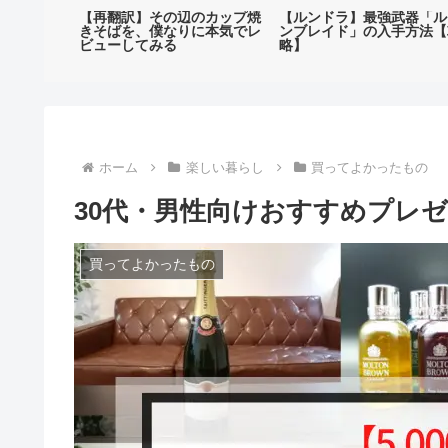
ク福岡
【再翻訳】その辺のカップ焼
【ルンドラ】最強武器「ル
、片っ端から
きそばを、僕なりに本気でレ
ンブレイド」の入手方法【
α
ビューしてみる
略】
ホーム
楽しい暮らし
買ってよかったもの
30代・男性向けおすすめプレゼン
買ってよかったもの