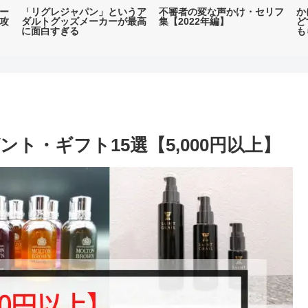
ー
「リグレジャパン」というア
不審者の変な声かけ・セリフ
か
攻
ダルトグッズメーカーが最高
集【2022年編】
ど
に面白すぎる
も
ト・ギフト15選【5,000円以上】