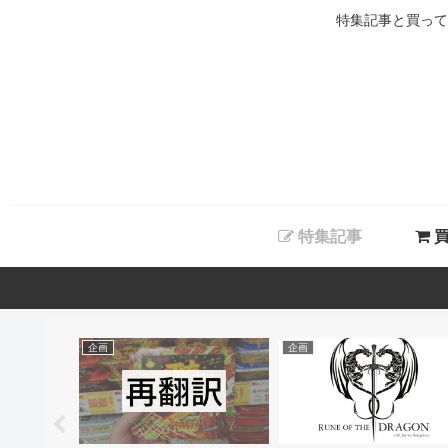
特集記事と買って
特集記事
買
企画
企画